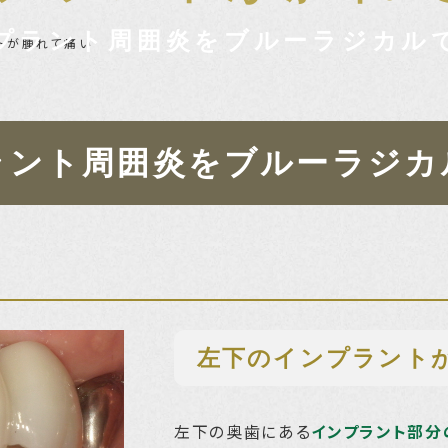
プラント周囲炎をブルーラジカル
トが腫れて痛い
ラント周囲炎を
ブルーラジカ
左下のインプラント
左下の奥歯にある
インプラント部分