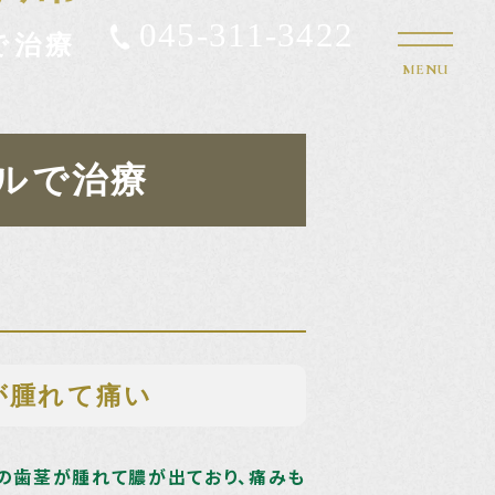
045-311-3422
で治療
MENU
ルで治療
が腫れて痛い
の歯茎が腫れて膿が出ており、痛みも