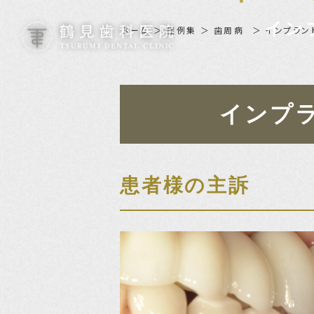
イン
ホーム
症例集
歯周病
インプラン
インプ
患者様の主訴